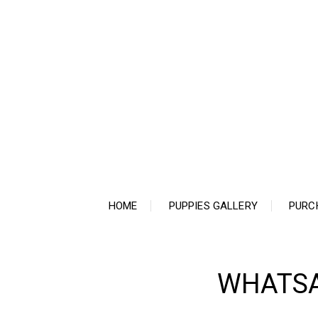
Ir
para
o
conteúdo
HOME
PUPPIES GALLERY
PURC
WHATSAP