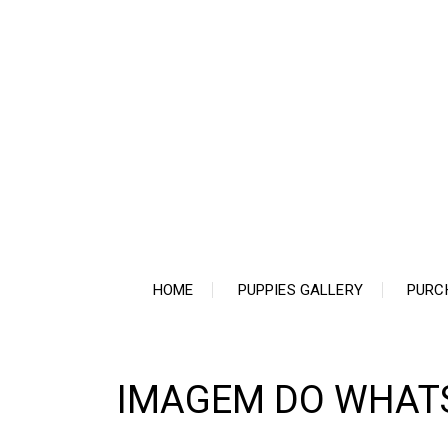
Ir
para
o
conteúdo
HOME
PUPPIES GALLERY
PURC
IMAGEM DO WHATSA