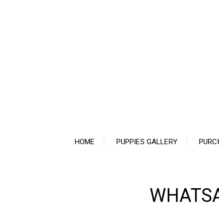
Ir
para
o
conteúdo
HOME
PUPPIES GALLERY
PURC
WHATSAP